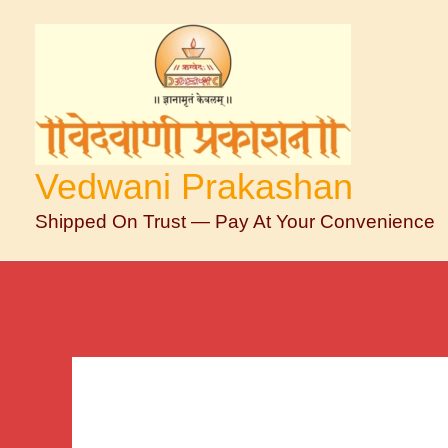
Skip
To
Content
Vedwani Prakashan
Shipped On Trust — Pay At Your Convenience