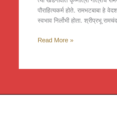
त्या खेडेगांवात कृष्णात्री गोत्राचे रा
पौराहित्यकर्म होते. रामभटबाबा हे वेद
स्वभाव निर्लोभी होता. श्रीप्रभू रामचंद
*
Read More »
राजगुरु
श्रीसिद्धेश्वर
बुवा
महाराज
ह्यांची
माहिती
*