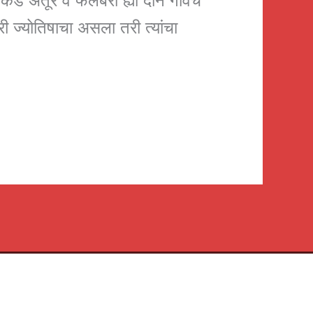
याकडे अंतूर व फलंबरी ह्या दोन गांवचे
जरी ज्योतिषाचा असला तरी त्यांचा