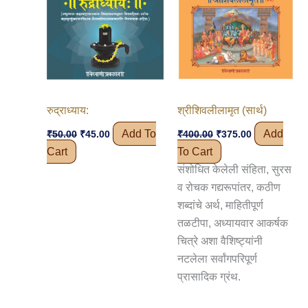
रुद्राध्याय:
श्रीशिवलीलामृत (सार्थ)
Original
Current
Original
Current
Add To
Add
₹
50.00
₹
45.00
₹
400.00
₹
375.00
Price
Price
Price
Price
Cart
To Cart
Was:
Is:
Was:
Is:
₹50.00.
₹45.00.
₹400.00.
₹375.00.
संशोधित केलेली संहिता, सुरस
व रोचक गद्यरूपांतर, कठीण
शब्दांचे अर्थ, माहितीपूर्ण
तळटीपा, अध्यायवार आकर्षक
चित्रे अशा वैशिष्ट्यांनी
नटलेला सर्वांगपरिपूर्ण
प्रासादिक ग्रंथ.