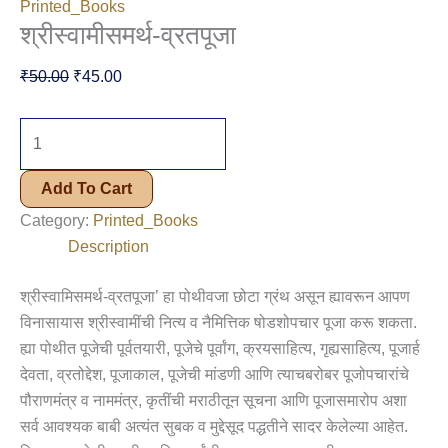
Printed_Books
श्रीस्वामीसमर्थ-व्रतपूजा
Original
Current
₹
50.00
₹
45.00
Price
Price
Was:
Is:
श्रीस्वामीसमर्थ-
₹50.00.
₹45.00.
व्रतपूजा
Quantity
Add To Cart
Category:
Printed_Books
Description
श्रीस्वामिसमर्थ-व्रतपूजा’ हा पोथीवजा छोटा ग्रंथ असून ह्यावरून आपण
विनासायास श्रीस्वामींची नित्य व नैमित्तिक षोडशोपचार पूजा करू शकता.
ह्या पोथीत पूजेची पूर्वतयारी, पूजेचे पूर्वांग, क्रयसाहित्य, गृह्यसाहित्य, पूजार्ह
देवता, व्रतोद्देश, पूजाकाल, पूजेची मांडणी आणि त्याचबरोबर पूजोपचारांचे
पौराणमंत्र व नाममंत्र, कृतींची मराठीतून सूचना आणि पूजासमारोप अशा
सर्व आवश्यक बाबी अत्यंत सुबक व मुद्देसूद पद्धतीने सादर केलेल्या आहेत.