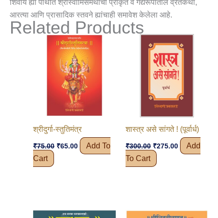
शिवाय ह्या पोथीत श्रीस्वामिसमर्थांची प्राकृत व गद्यरूपातील व्रतकथा,
आरत्या आणि प्रासादिक स्तवने ह्यांचाही समावेश केलेला आहे.
Related Products
श्रीदुर्गा-स्तुतिमंत्र
शास्त्र असे सांगते ! (पूर्वार्ध)
Original
Current
Original
Current
Add To
Add
₹
75.00
₹
65.00
₹
300.00
₹
275.00
Price
Price
Price
Price
Cart
To Cart
Was:
Is:
Was:
Is:
₹75.00.
₹65.00.
₹300.00.
₹275.00.